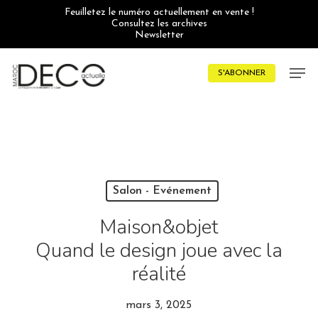
Skip
Feuilletez le numéro actuellement en vente !
to
Consultez les archives
main
Newsletter
content
Men
S'ABONNER
Salon - Evénement
Maison&objet
Quand le design joue avec la
réalité
mars 3, 2025