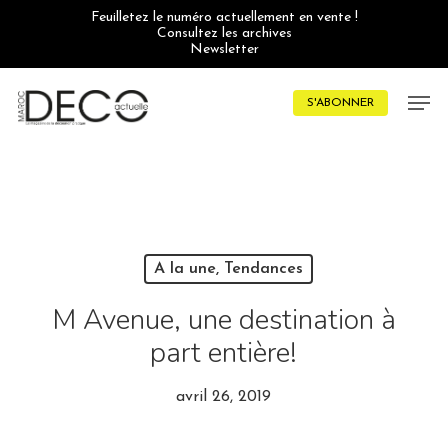
Skip
Feuilletez le numéro actuellement en vente !
to
Consultez les archives
main
Newsletter
content
Men
S'ABONNER
A la une, Tendances
M Avenue, une destination à
part entière!
avril 26, 2019