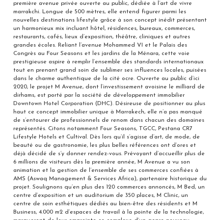
première avenue privée ouverte au public, dédiée à l’art de vivre
marrakchi. Longue de 500 mètres, elle entend figurer parmi les
nouvelles destinations lifestyle grâce à son concept inédit présentant
un harmonieux mix incluant hôtel, résidences, bureaux, commerces,
restaurants, cafés, lieux d’exposition, théâtre, cliniques et autres
grandes écoles. Reliant l’avenue Mohammed VI et le Palais des
Congrès au Four Seasons et les jardins de la Ménara, cette voie
prestigieuse aspire à remplir l’ensemble des standards internationaux
tout en prenant grand soin de sublimer ses influences locales, puisées
dans le charme authentique de la cité ocre. Ouverte au public d’ici
2020, le projet M Avenue, dont l’investissement avoisine le milliard de
dirhams, est porté par la société de développement immobilier
Downtown Hotel Corporation (DHC). Désireuse de positionner au plus
haut ce concept immobilier unique à Marrakech, elle n’a pas manqué
de s’entourer de professionnels de renom dans chacun des domaines
représentés. Citons notamment Four Seasons, TGCC, Pestana CR7
Lifestyle Hotels et Cultival. Dès lors qu’il s’agisse d’art, de mode, de
beauté ou de gastronomie, les plus belles références ont d’ores et
déjà décidé de s’y donner rendez-vous. Prévoyant d’accueillir plus de
6 millions de visiteurs dès la première année, M Avenue a vu son
animation et la gestion de l’ensemble de ses commerces confiées à
AMS (Aswaq Management & Services Africa), partenaire historique du
projet. Soulignons qu’en plus des 120 commerces annoncés, M Bed, un
centre d’exposition et un auditorium de 350 places, M Clinic, un
centre de soin esthétiques dédiés au bien-être des résidents et M
Business, 4.000 m2 d’espaces de travail à la pointe de la technologie,