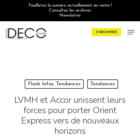
Skip
Feuilletez le numéro actuellement en vente !
to
Consultez les archives
main
Newsletter
content
Men
S'ABONNER
Flash Infos, Tendances
Tendances
LVMH et Accor unissent leurs
forces pour porter Orient
Express vers de nouveaux
horizons