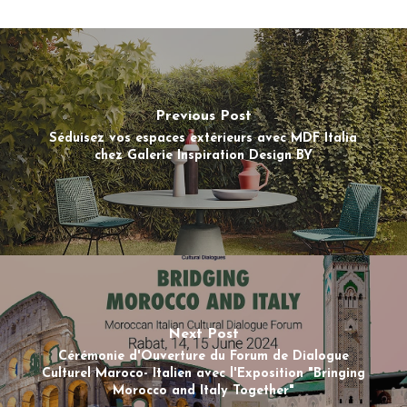
Previous Post
Séduisez vos espaces extérieurs avec MDF Italia
chez Galerie Inspiration Design BY
Next Post
Cérémonie d'Ouverture du Forum de Dialogue
Culturel Maroco- Italien avec l'Exposition "Bringing
Morocco and Italy Together"