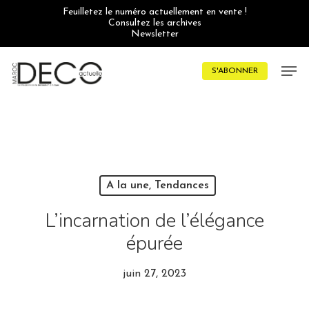
Skip
Feuilletez le numéro actuellement en vente !
to
Consultez les archives
main
Newsletter
content
Men
S'ABONNER
A la une, Tendances
L’incarnation de l’élégance
épurée
juin 27, 2023