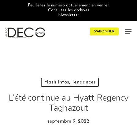
Skip
Feuilletez le numéro actuellement en vente !
to
Consultez les archives
main
Newsletter
content
Men
S'ABONNER
Flash Infos, Tendances
L’été continue au Hyatt Regency
Taghazout
septembre 9, 2022