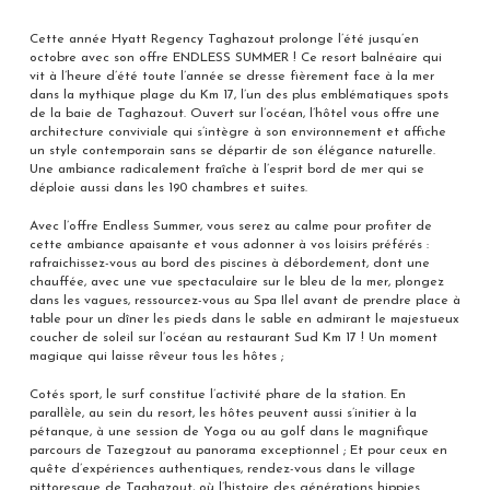
Cette année Hyatt Regency Taghazout prolonge l’été jusqu’en
octobre avec son offre ENDLESS SUMMER ! Ce resort balnéaire qui
vit à l’heure d’été toute l’année se dresse fièrement face à la mer
dans la mythique plage du Km 17, l’un des plus emblématiques spots
de la baie de Taghazout. Ouvert sur l’océan, l’hôtel vous offre une
architecture conviviale qui s’intègre à son environnement et affiche
un style contemporain sans se départir de son élégance naturelle.
Une ambiance radicalement fraîche à l’esprit bord de mer qui se
déploie aussi dans les 190 chambres et suites.
Avec l’offre Endless Summer, vous serez au calme pour profiter de
cette ambiance apaisante et vous adonner à vos loisirs préférés :
rafraichissez-vous au bord des piscines à débordement, dont une
chauffée, avec une vue spectaculaire sur le bleu de la mer, plongez
dans les vagues, ressourcez-vous au Spa Ilel avant de prendre place à
table pour un dîner les pieds dans le sable en admirant le majestueux
coucher de soleil sur l’océan au restaurant Sud Km 17 ! Un moment
magique qui laisse rêveur tous les hôtes ;
Cotés sport, le surf constitue l’activité phare de la station. En
parallèle, au sein du resort, les hôtes peuvent aussi s’initier à la
pétanque, à une session de Yoga ou au golf dans le magnifique
parcours de Tazegzout au panorama exceptionnel ; Et pour ceux en
quête d’expériences authentiques, rendez-vous dans le village
pittoresque de Taghazout, où l’histoire des générations hippies