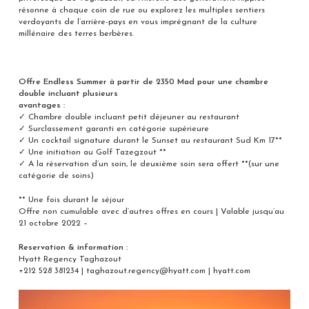
résonne à chaque coin de rue ou explorez les multiples sentiers
verdoyants de l’arrière-pays en vous imprégnant de la culture
millénaire des terres berbères.
Offre Endless Summer
à partir de 2350 Mad pour une chambre
double incluant plusieurs
avantages :
✓
Chambre double incluant petit déjeuner au restaurant
✓
Surclassement garanti en catégorie supérieure
✓
Un cocktail signature durant le Sunset au restaurant Sud
Km 17**
✓
Une initiation au Golf Tazegzout **
✓
A la réservation d’un soin, le deuxième soin sera offert
**(sur une
catégorie de soins)
** Une fois durant le séjour
Offre non cumulable avec d’autres offres en cours | Valable jusqu’au
21 octobre 2022
–
Res
ervation & information
:
Hyatt Regency Taghazout
+212 528 381234 |
taghazout.regency@hyatt.com
| hyatt.com