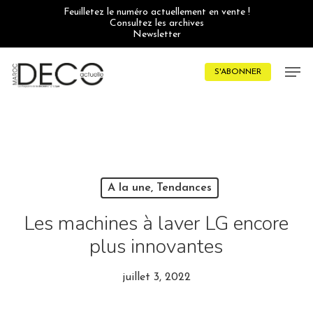
Skip
Feuilletez le numéro actuellement en vente !
to
Consultez les archives
main
Newsletter
content
Men
S'ABONNER
A la une, Tendances
Les machines à laver LG encore
plus innovantes
juillet 3, 2022