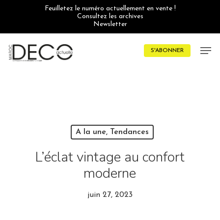
Skip
Feuilletez le numéro actuellement en vente !
to
Consultez les archives
main
Newsletter
content
Men
S'ABONNER
A la une, Tendances
L’éclat vintage au confort
moderne
juin 27, 2023