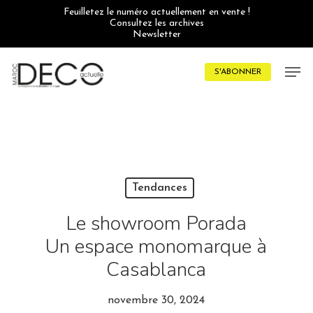
Skip
Feuilletez le numéro actuellement en vente !
to
Consultez les archives
main
Newsletter
content
Men
S'ABONNER
Tendances
Le showroom Porada
Un espace monomarque à
Casablanca
novembre 30, 2024