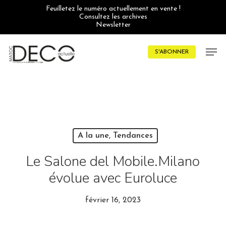
Skip
Feuilletez le numéro actuellement en vente !
to
Consultez les archives
main
Newsletter
content
Men
S'ABONNER
A la une, Tendances
Le Salone del Mobile.Milano
évolue avec Euroluce
février 16, 2023