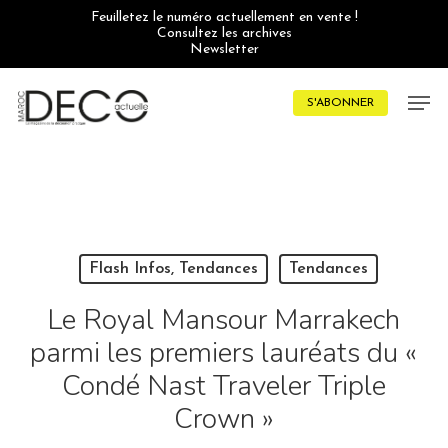
Skip
Feuilletez le numéro actuellement en vente !
to
Consultez les archives
main
Newsletter
content
Men
S'ABONNER
Flash Infos, Tendances
Tendances
Le Royal Mansour Marrakech
parmi les premiers lauréats du «
Condé Nast Traveler Triple
Crown »