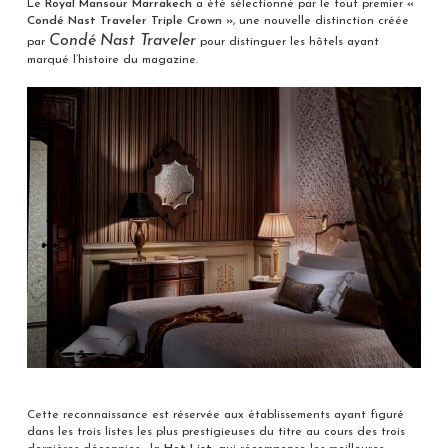
Le
Royal Mansour Marrakech
a été sélectionné par le tout premier
«
Condé Nast Traveler Triple Crown »
, une nouvelle distinction créée
Condé Nast Traveler
par
pour distinguer les hôtels ayant
marqué l’histoire du magazine.
Cette reconnaissance est réservée aux établissements ayant figuré
dans les trois listes les plus prestigieuses du titre au cours des trois