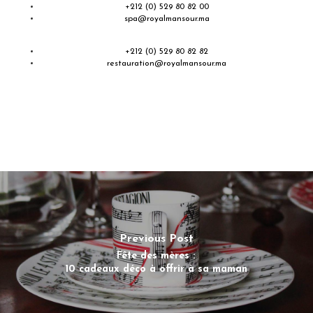
+212 (0) 529 80 82 00
spa@royalmansour.ma
+212 (0) 529 80 82 82
restauration@royalmansour.ma
Previous Post
Fête des mères :
10 cadeaux déco à offrir à sa maman