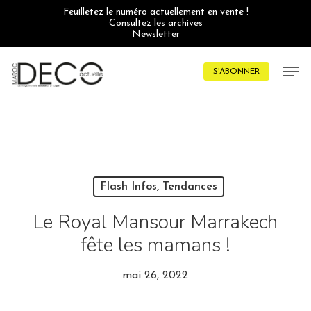
Skip
Feuilletez le numéro actuellement en vente !
to
Consultez les archives
main
Newsletter
content
Men
S'ABONNER
Flash Infos, Tendances
Le Royal Mansour Marrakech
fête les mamans !
mai 26, 2022