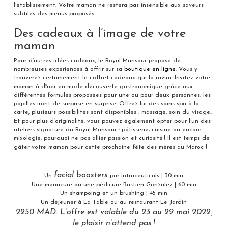
l’établissement. Votre maman ne restera pas insensible aux saveurs
subtiles des menus proposés.
Des cadeaux à l’image de votre
maman
Pour d’autres idées cadeaux, le Royal Mansour propose de
nombreuses expériences à offrir sur sa
boutique en ligne
. Vous y
trouverez certainement le coffret cadeaux qui la ravira. Invitez votre
maman à dîner en mode découverte gastronomique grâce aux
différentes formules proposées pour une ou pour deux personnes, les
papilles iront de surprise en surprise. Offrez-lui des soins spa à la
carte, plusieurs possibilités sont disponibles : massage, soin du visage…
Et pour plus d’originalité, vous pouvez également opter pour l’un des
ateliers signature du Royal Mansour : pâtisserie, cuisine ou encore
mixologie, pourquoi ne pas allier passion et curiosité ! Il est temps de
gâter votre maman pour cette prochaine fête des mères au Maroc !
facial boosters
Un
par Intraceuticals | 30 min
Une manucure ou une pédicure Bastien Gonzalez | 60 min
Un shampoing et un brushing | 45 min
Un déjeuner à La Table ou au restaurant Le Jardin
2250 MAD. L’offre est valable du 23 au 29 mai 2022,
le plaisir n’attend pas !