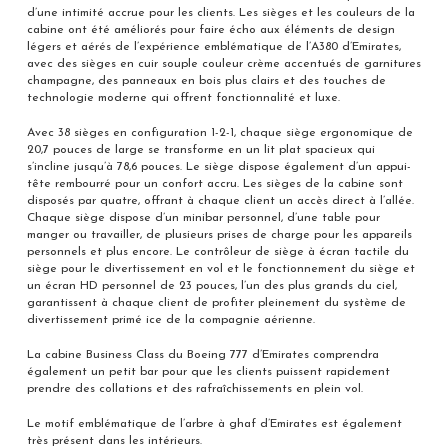
d’une intimité accrue pour les clients. Les sièges et les couleurs de la
cabine ont été améliorés pour faire écho aux éléments de design
légers et aérés de l’expérience emblématique de l’A380 d’Emirates,
avec des sièges en cuir souple couleur crème accentués de garnitures
champagne, des panneaux en bois plus clairs et des touches de
technologie moderne qui offrent fonctionnalité et luxe.
Avec 38 sièges en configuration 1-2-1, chaque siège ergonomique de
20,7 pouces de large se transforme en un lit plat spacieux qui
s’incline jusqu’à 78,6 pouces. Le siège dispose également d’un appui-
tête rembourré pour un confort accru. Les sièges de la cabine sont
disposés par quatre, offrant à chaque client un accès direct à l’allée.
Chaque siège dispose d’un minibar personnel, d’une table pour
manger ou travailler, de plusieurs prises de charge pour les appareils
personnels et plus encore. Le contrôleur de siège à écran tactile du
siège pour le divertissement en vol et le fonctionnement du siège et
un écran HD personnel de 23 pouces, l’un des plus grands du ciel,
garantissent à chaque client de profiter pleinement du système de
divertissement primé ice de la compagnie aérienne.
La cabine Business Class du Boeing 777 d’Emirates comprendra
également un petit bar pour que les clients puissent rapidement
prendre des collations et des rafraîchissements en plein vol.
Le motif emblématique de l’arbre à ghaf d’Emirates est également
très présent dans les intérieurs.