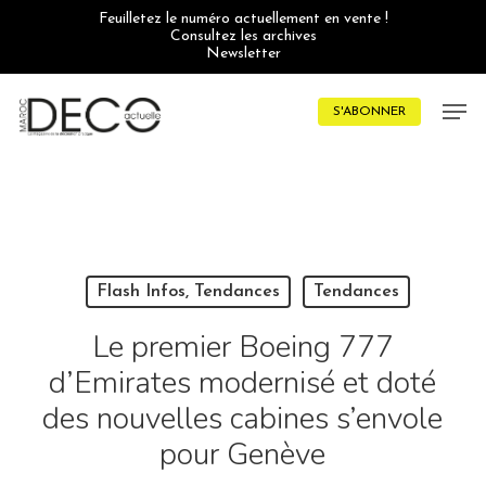
Skip
Feuilletez le numéro actuellement en vente !
to
Consultez les archives
main
Newsletter
content
Men
S'ABONNER
Flash Infos, Tendances
Tendances
Le premier Boeing 777
d’Emirates modernisé et doté
des nouvelles cabines s’envole
pour Genève