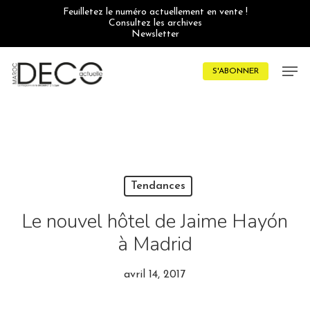
Skip
Feuilletez le numéro actuellement en vente !
to
Consultez les archives
main
Newsletter
content
Men
S'ABONNER
Tendances
Le nouvel hôtel de Jaime Hayón
à Madrid
avril 14, 2017