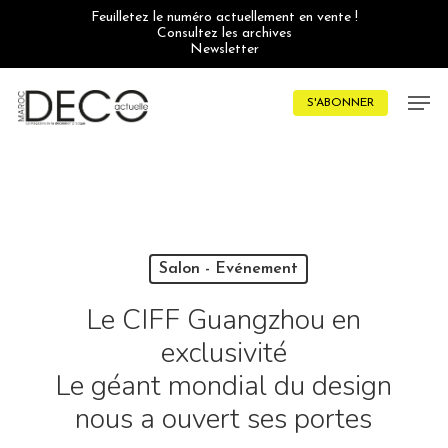
Skip
Feuilletez le numéro actuellement en vente !
to
Consultez les archives
main
Newsletter
content
Men
S'ABONNER
Salon - Evénement
Le CIFF Guangzhou en
exclusivité
Le géant mondial du design
nous a ouvert ses portes