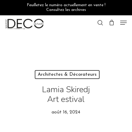
Skip
Feuilletez le numéro actuellement en vente !
to
Consultez les archives
main
content
Men
search
Architectes & Décorateurs
Lamia Skiredj
Art estival
août 16, 2024