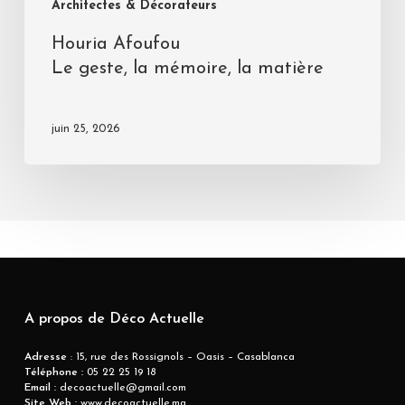
Architectes & Décorateurs
Houria Afoufou
Le geste, la mémoire, la matière
juin 25, 2026
A propos de Déco Actuelle
Adresse
: 15, rue des Rossignols – Oasis – Casablanca
Téléphone :
05 22 25 19 18
Email :
decoactuelle@gmail.com
Site Web :
www.decoactuelle.ma