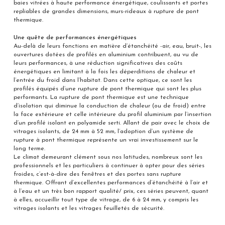
baies vitrées à haute performance énergétique, coulissants et portes
repliables de grandes dimensions, murs-rideaux à rupture de pont
thermique.
Une quête de performances énergétiques
Au-delà de leurs fonctions en matière d’étanchéité -air, eau, bruit-, les
ouvertures dotées de profilés en aluminium contribuent, au vu de
leurs performances, à une réduction significatives des coûts
énergétiques en limitant à la fois les déperditions de chaleur et
l’entrée du froid dans l’habitat. Dans cette optique, ce sont les
profilés équipés d’une rupture de pont thermique qui sont les plus
performants. La rupture de pont thermique est une technique
d’isolation qui diminue la conduction de chaleur (ou de froid) entre
la face extérieure et celle intérieure du profil aluminium par l’insertion
d’un profilé isolant en polyamide serti. Allant de pair avec le choix de
vitrages isolants, de 24 mm à 52 mm, l’adoption d’un système de
rupture à pont thermique représente un vrai investissement sur le
long terme.
Le climat demeurant clément sous nos latitudes, nombreux sont les
professionnels et les particuliers à continuer à opter pour des séries
froides, c’est-à-dire des fenêtres et des portes sans rupture
thermique. Offrant d’excellentes performances d’étanchéité à l’air et
à l’eau et un très bon rapport qualité/ prix, ces séries peuvent, quant
à elles, accueillir tout type de vitrage, de 6 à 24 mm, y compris les
vitrages isolants et les vitrages feuilletés de sécurité.