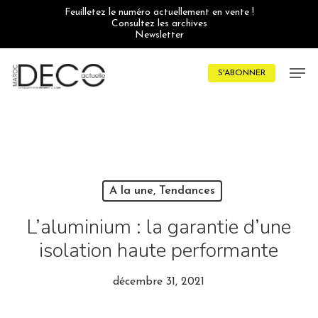
Skip
Feuilletez le numéro actuellement en vente !
to
Consultez les archives
main
Newsletter
content
Men
S'ABONNER
A la une, Tendances
L’aluminium : la garantie d’une
isolation haute performante
décembre 31, 2021