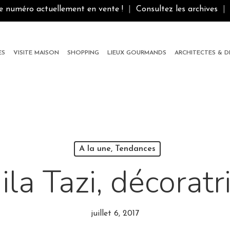
le numéro actuellement en vente !
|
Consultez les archives
|
ES
VISITE MAISON
SHOPPING
LIEUX GOURMANDS
ARCHITECTES & 
A la une, Tendances
ila Tazi, décoratr
juillet 6, 2017