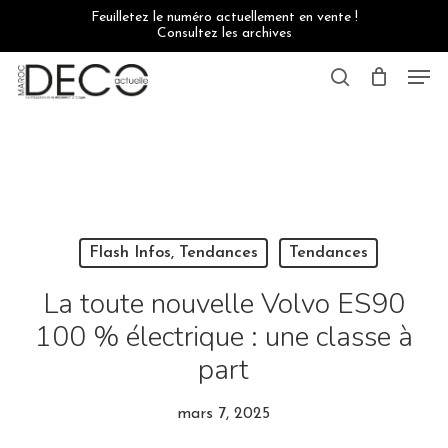
Skip
Feuilletez le numéro actuellement en vente !
to
Consultez les archives
main
content
Men
search
Flash Infos, Tendances
Tendances
La toute nouvelle Volvo ES90
100 % électrique : une classe à
part
mars 7, 2025