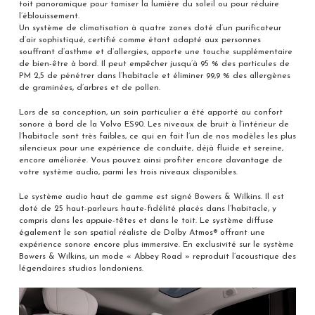
toit panoramique pour tamiser la lumière du soleil ou pour réduire
l’éblouissement.
Un système de climatisation à quatre zones doté d’un purificateur
d’air sophistiqué, certifié comme étant adapté aux personnes
souffrant d’asthme et d’allergies, apporte une touche supplémentaire
de bien-être à bord. Il peut empêcher jusqu’à 95 % des particules de
PM 2,5 de pénétrer dans l’habitacle et éliminer 99,9 % des allergènes
de graminées, d’arbres et de pollen.
Lors de sa conception, un soin particulier a été apporté au confort
sonore à bord de la Volvo ES90. Les niveaux de bruit à l’intérieur de
l’habitacle sont très faibles, ce qui en fait l’un de nos modèles les plus
silencieux pour une expérience de conduite, déjà fluide et sereine,
encore améliorée. Vous pouvez ainsi profiter encore davantage de
votre système audio, parmi les trois niveaux disponibles.
Le système audio haut de gamme est signé Bowers & Wilkins. Il est
doté de 25 haut-parleurs haute-fidélité placés dans l’habitacle, y
compris dans les appuie-têtes et dans le toit. Le système diffuse
également le son spatial réaliste de Dolby Atmos® offrant une
expérience sonore encore plus immersive. En exclusivité sur le système
Bowers & Wilkins, un mode « Abbey Road » reproduit l’acoustique des
légendaires studios londoniens.