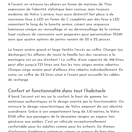
A l’avant, on retrouve les phares en forme de marteau de Thor,
expression de l’identité stylistique bien connue, mais toujours
moderne, de Volvo. L’arrière, tout aussi distinctif fait place à de
nouveaux feux à LED en forme de C complétés par des feux à LED
remontant le long de la lunette arrière, créant une séquence
lumineuse unique au verrouillage et au déverrouillage de la voiture.
Sept couleurs de carrosserie sont proposées pour personnaliser l’ES90
ainsi que quatre options de jantes variant de 20 à 22 pouces.
Le hayon arrière grand et large facilite l’accès au coffre. Charger (ou
décharger) les affaires de toute la famille lors des vacances à la
montagne est un jeu d’enfant ! Le coffre, d’une capacité de 446 litres,
peut aller jusqu’à 733 litres une fois les trois sièges arrière rabattus.
Chaque siège arrière peut d’ailleurs être rabattu individuellement. En
outre, un coffre de 22 litres situé à l’avant peut accueillir les câbles
de recharge.
Confort et fonctionnalité dans tout l’habitacle
À bord, l’accent est mis sur le confort, le haut de gamme, les
matériaux authentiques et le design orienté par la fonctionnalité. On
retrouve le design caractéristique de Volvo empreint de son identité
scandinave. Grâce à son empattement long de 3,10 mètres, la Volvo
ES90 offre aux passagers de la deuxième rangée un espace très
généreux aux jambes. C’est un véhicule exceptionnellement
confortable pour les adultes comme pour les enfants. Six thèmes
d’éclairage d’ambiance intérieure créent un espace de bien-être