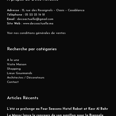
Adresse
: 15, rue des Rossignols – Oasis – Casablanca
Téléphone :
05 22 25 19 18
Email :
decoactuelle@gmail.com
Site Web :
www.decoactuelle.ma
Voir nos conditions générales de ventes
Recherche par catégories
A la une
Visite Maison
Shopping
Lieux Gourmands
Architectes / Décorateurs
Contact
Articles Récents
L’été se prolonge au Four Seasons Hotel Rabat at Kasr Al Bahr
Le Maroc lance le concours de son pavillon pour la Biennale