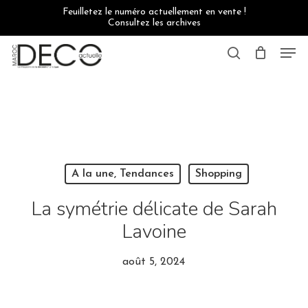
Skip
Feuilletez le numéro actuellement en vente !
to
Consultez les archives
main
content
Men
search
A la une, Tendances
Shopping
La symétrie délicate de Sarah
Lavoine
août 5, 2024