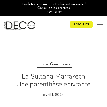
Skip
Feuilletez le numéro actuellement en vente !
to
Consultez les archives
main
Newsletter
content
Men
S'ABONNER
Lieux Gourmands
La Sultana Marrakech
Une parenthèse enivrante
avril 1, 2024