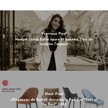
Previous Post
Naoual Cohen Entre épure et bohème, l'art de
sculpter l'espace
Next Post
«Eleganza» de Kartell décroche le Red Dot "Best of
the Best" 2023