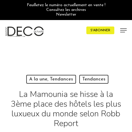
Skip
Feuilletez le numéro actuellement en vente !
to
Consultez les archives
main
Newsletter
content
Men
S'ABONNER
A la une, Tendances
Tendances
La Mamounia se hisse à la
3ème place des hôtels les plus
luxueux du monde selon Robb
Report