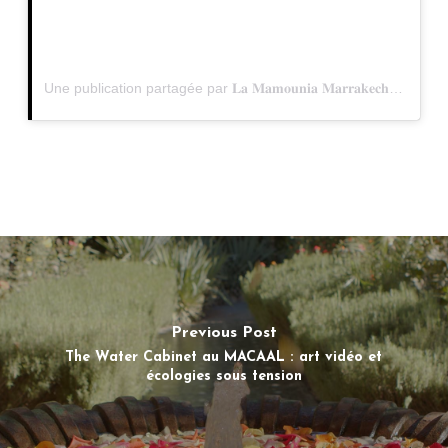
Une publication partagée par 𝐋𝐚 𝐌𝐚𝐦𝐨𝐮𝐧𝐢𝐚 𝐌𝐚𝐫𝐫𝐚𝐤𝐞𝐜𝐡 (@lamamouniamarrakech)
Previous Post
The Water Cabinet au MACAAL : art vidéo et
écologies sous tension