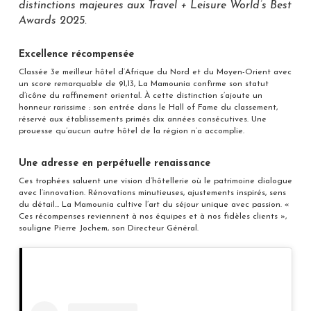
distinctions majeures aux Travel + Leisure World’s Best
Awards 2025.
Excellence récompensée
Classée 3e meilleur hôtel d’Afrique du Nord et du Moyen-Orient avec
un score remarquable de 91,13, La Mamounia confirme son statut
d’icône du raffinement oriental. À cette distinction s’ajoute un
honneur rarissime : son entrée dans le Hall of Fame du classement,
réservé aux établissements primés dix années consécutives. Une
prouesse qu’aucun autre hôtel de la région n’a accomplie.
Une adresse en perpétuelle renaissance
Ces trophées saluent une vision d’hôtellerie où le patrimoine dialogue
avec l’innovation. Rénovations minutieuses, ajustements inspirés, sens
du détail… La Mamounia cultive l’art du séjour unique avec passion. «
Ces récompenses reviennent à nos équipes et à nos fidèles clients »,
souligne Pierre Jochem, son Directeur Général.