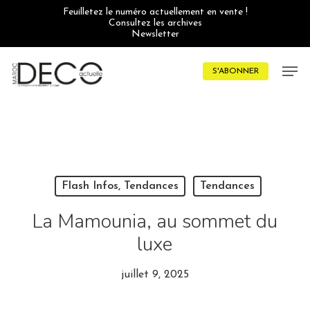
Skip
Feuilletez le numéro actuellement en vente !
to
Consultez les archives
main
Newsletter
content
Men
S'ABONNER
Flash Infos, Tendances
Tendances
La Mamounia, au sommet du
luxe
juillet 9, 2025