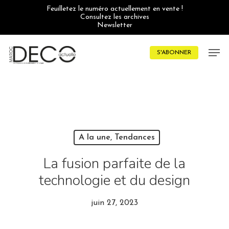
Skip
Feuilletez le numéro actuellement en vente !
to
Consultez les archives
main
Newsletter
content
Men
S'ABONNER
A la une, Tendances
La fusion parfaite de la
technologie et du design
juin 27, 2023