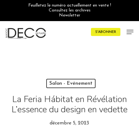
Skip
Feuilletez le numéro actuellement en vente !
to
Consultez les archives
main
Newsletter
content
Men
S'ABONNER
Salon - Evénement
La Feria Hábitat en Révélation
L’essence du design en vedette
décembre 5, 2023