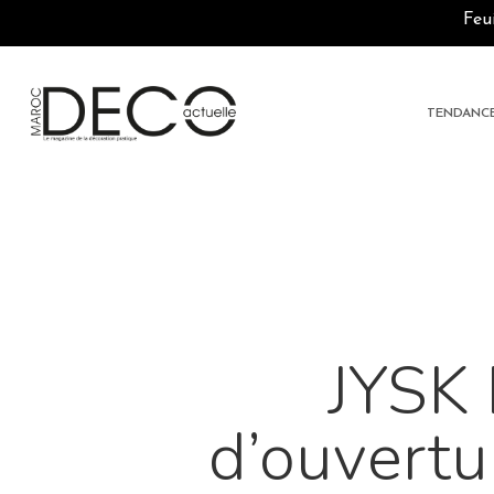
Skip
Feu
to
main
content
TENDANC
JYSK 
d’ouvertu