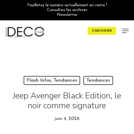
Skip
Feuilletez le numéro actuellement en vente !
to
Consultez les archives
main
Newsletter
content
Men
S'ABONNER
Flash Infos, Tendances
Tendances
Jeep Avenger Black Edition, le
noir comme signature
juin 4, 2026