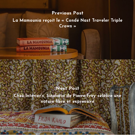
Previous Post
La Mamounia reçoit le « Condé Nast Traveler Triple
Crown »
Next Post
Chez Interior’s, Sinularia de Pierre Frey célèbre une
nature libre et expressive