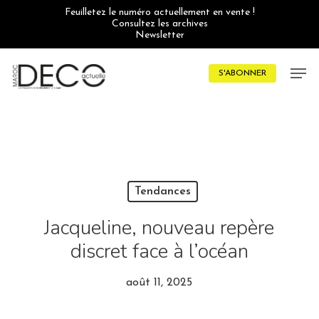
Skip
Feuilletez le numéro actuellement en vente !
to
Consultez les archives
main
Newsletter
content
Men
S'ABONNER
Tendances
Jacqueline, nouveau repère
discret face à l’océan
août 11, 2025