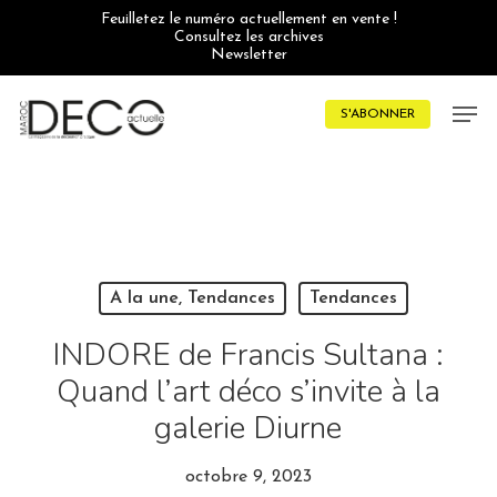
Skip
Feuilletez le numéro actuellement en vente !
to
Consultez les archives
main
Newsletter
content
Men
S'ABONNER
A la une, Tendances
Tendances
INDORE de Francis Sultana :
Quand l’art déco s’invite à la
galerie Diurne
octobre 9, 2023