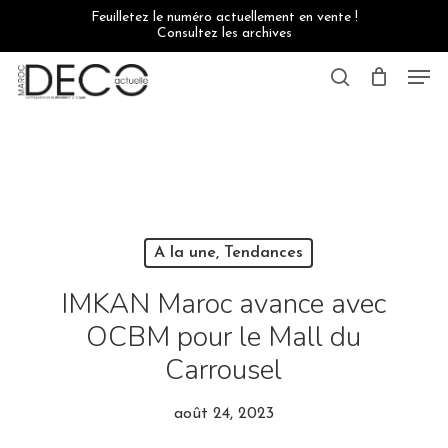
Skip
Feuilletez le numéro actuellement en vente !
to
Consultez les archives
main
content
Men
search
A la une, Tendances
IMKAN Maroc avance avec
OCBM pour le Mall du
Carrousel
août 24, 2023