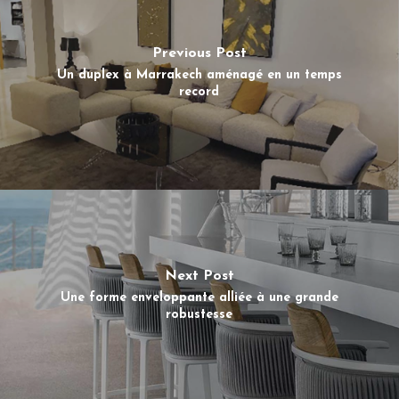
Previous Post
Un duplex à Marrakech aménagé en un temps
record
Next Post
Une forme enveloppante alliée à une grande
robustesse