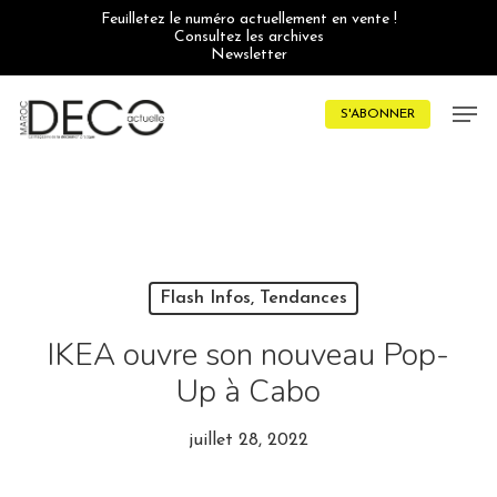
Skip
Feuilletez le numéro actuellement en vente !
to
Consultez les archives
main
Newsletter
content
Men
S'ABONNER
Flash Infos, Tendances
IKEA ouvre son nouveau Pop-
Up à Cabo
juillet 28, 2022