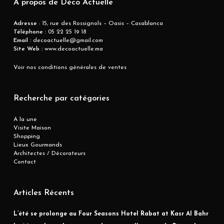
A propos de Déco Actuelle
Adresse
: 15, rue des Rossignols – Oasis – Casablanca
Téléphone :
05 22 25 19 18
Email :
decoactuelle@gmail.com
Site Web :
www.decoactuelle.ma
Voir nos conditions générales de ventes
Recherche par catégories
A la une
Visite Maison
Shopping
Lieux Gourmands
Architectes / Décorateurs
Contact
Articles Récents
L’été se prolonge au Four Seasons Hotel Rabat at Kasr Al Bahr