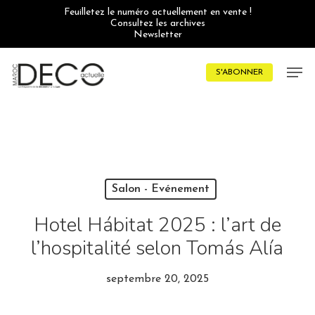
Skip
Feuilletez le numéro actuellement en vente !
to
Consultez les archives
main
Newsletter
content
Men
S'ABONNER
Salon - Evénement
Hotel Hábitat 2025 : l’art de
l’hospitalité selon Tomás Alía
septembre 20, 2025