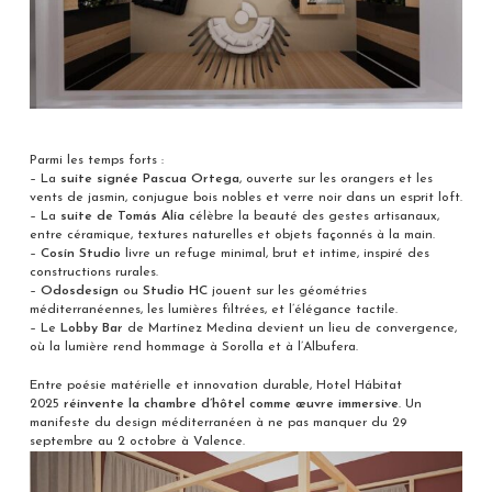
Parmi les temps forts :
– La
suite signée Pascua Ortega
, ouverte sur les orangers et les
vents de jasmin, conjugue bois nobles et verre noir dans un esprit loft.
– La
suite de Tomás Alía
célèbre la beauté des gestes artisanaux,
entre céramique, textures naturelles et objets façonnés à la main.
–
Cosín Studio
livre un refuge minimal, brut et intime, inspiré des
constructions rurales.
–
Odosdesign
ou
Studio HC
jouent sur les géométries
méditerranéennes, les lumières filtrées, et l’élégance tactile.
– Le
Lobby Bar
de Martínez Medina devient un lieu de convergence,
où la lumière rend hommage à Sorolla et à l’Albufera.
Entre poésie matérielle et innovation durable, Hotel Hábitat
2025
réinvente la chambre d’hôtel comme œuvre immersive
. Un
manifeste du design méditerranéen à ne pas manquer du 29
septembre au 2 octobre à Valence.