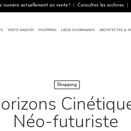
le numéro actuellement en vente !
|
Consultez les archives
|
ES
VISITE MAISON
SHOPPING
LIEUX GOURMANDS
ARCHITECTES & 
Shopping
orizons Cinétiqu
Néo-futuriste