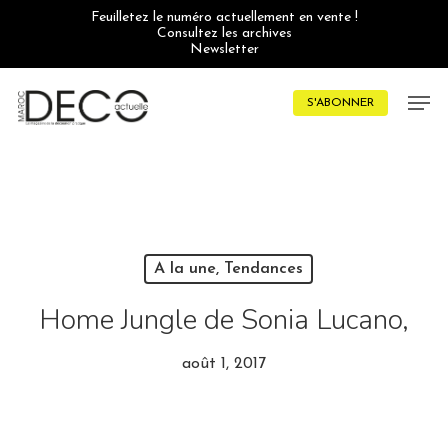
Skip
Feuilletez le numéro actuellement en vente !
to
Consultez les archives
main
Newsletter
content
Men
S'ABONNER
A la une, Tendances
Home Jungle de Sonia Lucano,
août 1, 2017