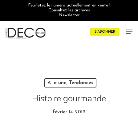
Skip
Feuilletez le numéro actuellement en vente !
to
Consultez les archives
main
Newsletter
content
Men
S'ABONNER
A la une, Tendances
Histoire gourmande
février 14, 2019