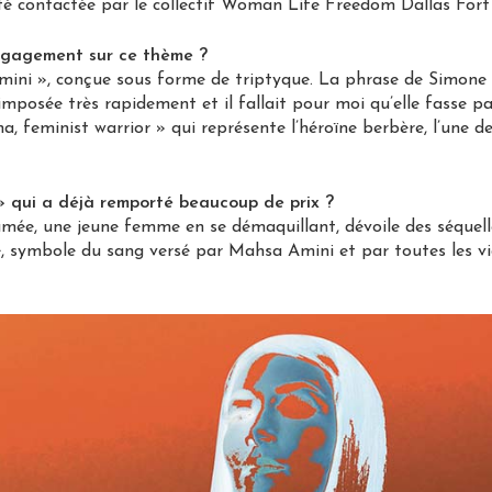
 été contactée par le collectif Woman Life Freedom Dallas Fort
ngagement sur ce thème ?
Amini », conçue sous forme de triptyque. La phrase de Simone
imposée très rapidement et il fallait pour moi qu’elle fasse par
, feminist warrior » qui représente l’héroïne berbère, l’une d
 » qui a déjà remporté beaucoup de prix ?
umée, une jeune femme en se démaquillant, dévoile des séquell
, symbole du sang versé par Mahsa Amini et par toutes les vi