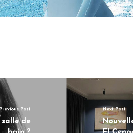
Previous Post
Next Post
salle de
Nouvell
bain ?
El Cena