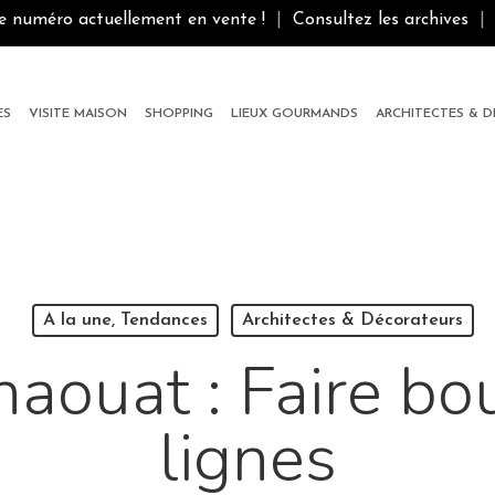
le numéro actuellement en vente !
|
Consultez les archives
|
ES
VISITE MAISON
SHOPPING
LIEUX GOURMANDS
ARCHITECTES & 
A la une, Tendances
Architectes & Décorateurs
aouat : Faire bo
lignes