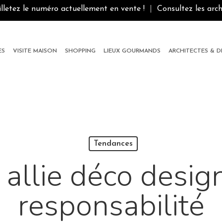
illetez le numéro actuellement en vente !
|
Consultez les arch
ES
VISITE MAISON
SHOPPING
LIEUX GOURMANDS
ARCHITECTES & 
Tendances
llie déco design
responsabilité