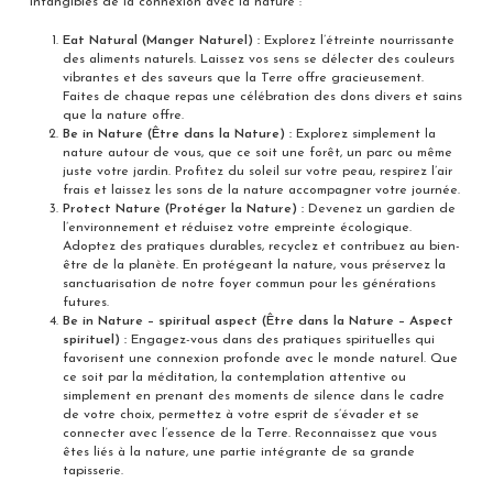
intangibles de la connexion avec la nature :
Eat Natural (Manger Naturel) :
Explorez l’étreinte nourrissante
des aliments naturels. Laissez vos sens se délecter des couleurs
vibrantes et des saveurs que la Terre offre gracieusement.
Faites de chaque repas une célébration des dons divers et sains
que la nature offre.
Be in Nature (Être dans la Nature) :
Explorez simplement la
nature autour de vous, que ce soit une forêt, un parc ou même
juste votre jardin. Profitez du soleil sur votre peau, respirez l’air
frais et laissez les sons de la nature accompagner votre journée.
Protect Nature (Protéger la Nature) :
Devenez un gardien de
l’environnement et réduisez votre empreinte écologique.
Adoptez des pratiques durables, recyclez et contribuez au bien-
être de la planète. En protégeant la nature, vous préservez la
sanctuarisation de notre foyer commun pour les générations
futures.
Be in Nature – spiritual aspect (Être dans la Nature – Aspect
spirituel) :
Engagez-vous dans des pratiques spirituelles qui
favorisent une connexion profonde avec le monde naturel. Que
ce soit par la méditation, la contemplation attentive ou
simplement en prenant des moments de silence dans le cadre
de votre choix, permettez à votre esprit de s’évader et se
connecter avec l’essence de la Terre. Reconnaissez que vous
êtes liés à la nature, une partie intégrante de sa grande
tapisserie.