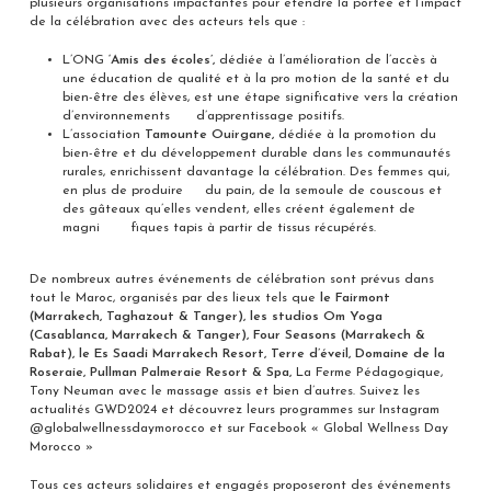
plusieurs organisations impactantes pour étendre la portée et l’impact
de la célébration avec des acteurs tels que :
L’ONG
‘Amis des écoles’,
dédiée à l’amélioration de l’accès à
une éducation de qualité et à la pro motion de la santé et du
bien-être des élèves, est une étape significative vers la création
d’environnements d’apprentissage positifs.
L’association
Tamounte Ouirgane,
dédiée à la promotion du
bien-être et du développement durable dans les communautés
rurales, enrichissent davantage la célébration. Des femmes qui,
en plus de produire du pain, de la semoule de couscous et
des gâteaux qu’elles vendent, elles créent également de
magni fiques tapis à partir de tissus récupérés.
De nombreux autres événements de célébration sont prévus dans
tout le Maroc, organisés par des lieux tels que
le Fairmont
(Marrakech, Taghazout & Tanger), les studios Om Yoga
(Casablanca, Marrakech & Tanger), Four Seasons (Marrakech &
Rabat), le Es Saadi Marrakech Resort, Terre d’éveil, Domaine de la
Roseraie, Pullman Palmeraie Resort & Spa,
La Ferme Pédagogique,
Tony Neuman avec le massage assis et bien d’autres. Suivez les
actualités GWD2024 et découvrez leurs programmes sur Instagram
@globalwellnessdaymorocco et sur Facebook « Global Wellness Day
Morocco »
Tous ces acteurs solidaires et engagés proposeront des événements