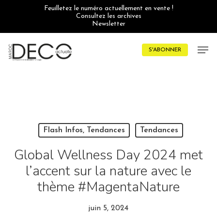
Skip
Feuilletez le numéro actuellement en vente !
to
Consultez les archives
main
Newsletter
content
Men
S'ABONNER
Flash Infos, Tendances
Tendances
Global Wellness Day 2024 met
l’accent sur la nature avec le
thème #MagentaNature
juin 5, 2024