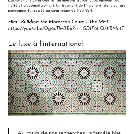
L’achèvement de la cour fut un moment d’apothéose, empreint de
fierté et d’accomplissement. Un fragment de l’histoire et de la culture
marocaines fut recréé au cœur même de New York.
Film : Building the Moroccan Court – The MET
https://youtu.be/Og6cTlwBTrk?si=-GDfF6hQ71lBMntT
Le luxe à l’international
Au cours de nos recherches, la famille Naji,