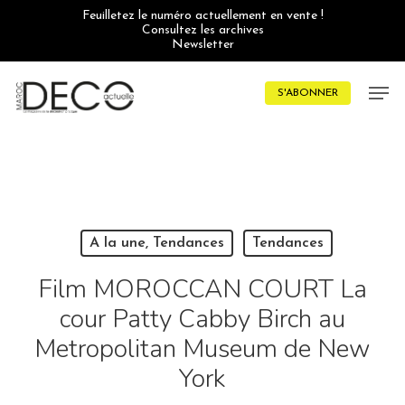
Skip
Feuilletez le numéro actuellement en vente !
to
Consultez les archives
main
Newsletter
content
Men
S'ABONNER
A la une, Tendances
Tendances
Film MOROCCAN COURT La
cour Patty Cabby Birch au
Metropolitan Museum de New
York