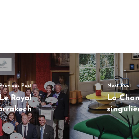
Previous Post
Next Post
Le Royal
La Chanc
rrakech
singuliè