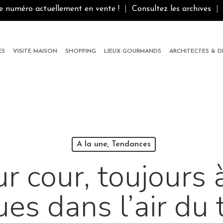
le numéro actuellement en vente !
|
Consultez les archives
|
ES
VISITE MAISON
SHOPPING
LIEUX GOURMANDS
ARCHITECTES & 
A la une, Tendances
r cour, toujours à
es dans l’air du