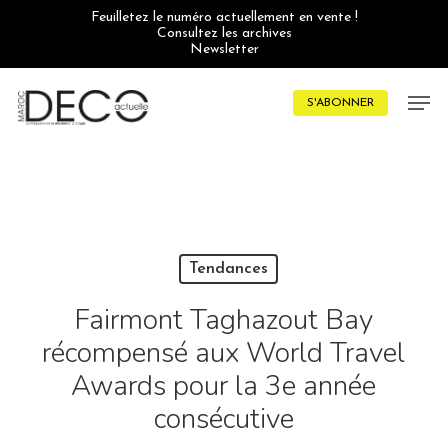
Skip
Feuilletez le numéro actuellement en vente !
to
Consultez les archives
main
Newsletter
content
Men
S'ABONNER
Tendances
Fairmont Taghazout Bay
récompensé aux World Travel
Awards pour la 3e année
consécutive