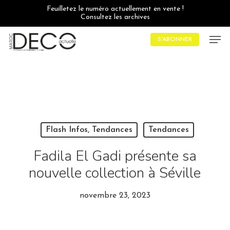
Skip
Feuilletez le numéro actuellement en vente !
to
Consultez les archives
main
content
Men
S'ABONNER
Flash Infos, Tendances
Tendances
Fadila El Gadi présente sa
nouvelle collection à Séville
novembre 23, 2023