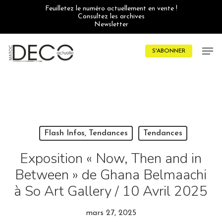
Skip
Feuilletez le numéro actuellement en vente !
to
Consultez les archives
main
Newsletter
content
Men
S'ABONNER
Flash Infos, Tendances
Tendances
Exposition « Now, Then and in
Between » de Ghana Belmaachi
à So Art Gallery / 10 Avril 2025
mars 27, 2025