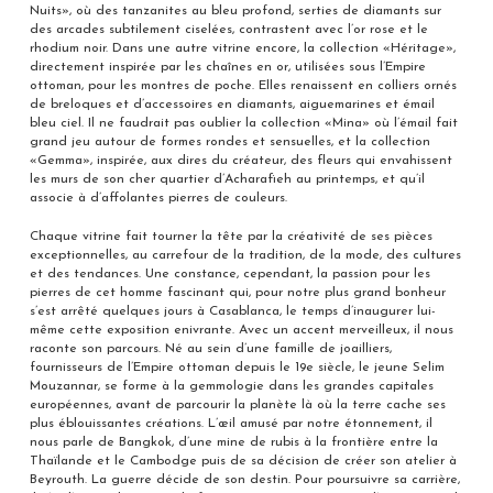
Nuits», où des tanzanites au bleu profond, serties de diamants sur
des arcades subtilement ciselées, contrastent avec l’or rose et le
rhodium noir. Dans une autre vitrine encore, la collection «Héritage»,
directement inspirée par les chaînes en or, utilisées sous l’Empire
ottoman, pour les montres de poche. Elles renaissent en colliers ornés
de breloques et d’accessoires en diamants, aiguemarines et émail
bleu ciel. Il ne faudrait pas oublier la collection «Mina» où l’émail fait
grand jeu autour de formes rondes et sensuelles, et la collection
«Gemma», inspirée, aux dires du créateur, des fleurs qui envahissent
les murs de son cher quartier d’Acharafieh au printemps, et qu’il
associe à d’affolantes pierres de couleurs.
Chaque vitrine fait tourner la tête par la créativité de ses pièces
exceptionnelles, au carrefour de la tradition, de la mode, des cultures
et des tendances. Une constance, cependant, la passion pour les
pierres de cet homme fascinant qui, pour notre plus grand bonheur
s’est arrêté quelques jours à Casablanca, le temps d’inaugurer lui-
même cette exposition enivrante. Avec un accent merveilleux, il nous
raconte son parcours. Né au sein d’une famille de joailliers,
fournisseurs de l’Empire ottoman depuis le 19e siècle, le jeune Selim
Mouzannar, se forme à la gemmologie dans les grandes capitales
européennes, avant de parcourir la planète là où la terre cache ses
plus éblouissantes créations. L’œil amusé par notre étonnement, il
nous parle de Bangkok, d’une mine de rubis à la frontière entre la
Thaïlande et le Cambodge puis de sa décision de créer son atelier à
Beyrouth. La guerre décide de son destin. Pour poursuivre sa carrière,