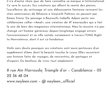
il n’a d’autre choix que de faire connaître sa marque à l’international.
Ce sera le succès. Ses créations qui allient la rareté des pierres,
l’excellence du sertissage et une éblouissante fantaisie ravissent les
stars américaines de Rihanna à Gwyneth Paltrow, en passant par
Emma Stone. De passage à Beyrouth, Isabelle Adjani porte son
célébrissime collier «Amal», une création de 47 émeraudes qui a fait
la une de bien des magazines internationaux. Mais la réussite n’a pas
changé cet homme généreux, depuis longtemps engagé envers
l’environnement et sa ville natale, notamment à travers l’ONG Right
to Nonviolence, dont il est co-fondateur.
Voilà sans doute pourquoi ses créations sont aussi porteuses d’un
supplément d’âme dont la beauté touche le coeur. Elles racontent
une histoire faite de voyages, de rencontres, de partages et
d’espoirs. Du bonheur de vivre, tout simplement.
8 rue Aïn Harrouda, Triangle d’or – Casablanca – 05
22 36 48 04
www.neyleen.com – @ neyleen_officiel