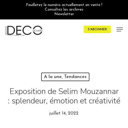
Skip
Feuilletez le numéro actuellement en vente !
to
Consultez les archives
main
Newsletter
content
Men
S'ABONNER
A la une, Tendances
Exposition de Selim Mouzannar
: splendeur, émotion et créativité
juillet 14, 2022