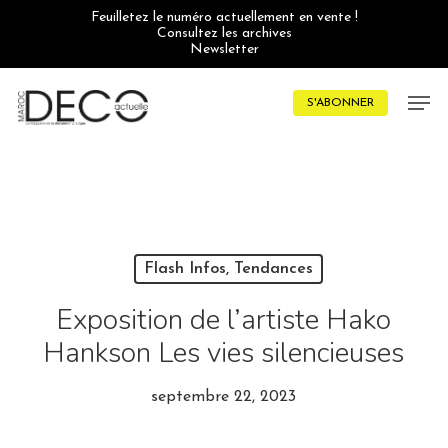
Skip
Feuilletez le numéro actuellement en vente !
to
Consultez les archives
main
Newsletter
content
Men
S'ABONNER
Flash Infos, Tendances
Exposition de l’artiste Hako
Hankson Les vies silencieuses
septembre 22, 2023