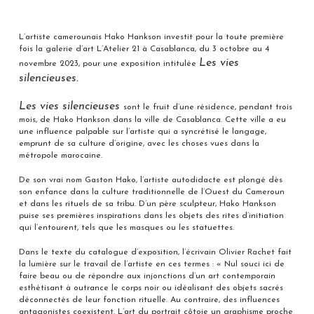
L’artiste camerounais Hako Hankson investit pour la toute première
fois la galerie d’art L’Atelier 21 à Casablanca, du 3 octobre au 4
Les vies
novembre 2023, pour une exposition intitulée
silencieuses.
Les vies silencieuses
sont le fruit d’une résidence, pendant trois
mois, de Hako Hankson dans la ville de Casablanca. Cette ville a eu
une influence palpable sur l’artiste qui a syncrétisé le langage,
emprunt de sa culture d’origine, avec les choses vues dans la
métropole marocaine.
De son vrai nom Gaston Hako, l’artiste autodidacte est plongé dès
son enfance dans la culture traditionnelle de l’Ouest du Cameroun
et dans les rituels de sa tribu. D’un père sculpteur, Hako Hankson
puise ses premières inspirations dans les objets des rites d’initiation
qui l’entourent, tels que les masques ou les statuettes.
Dans le texte du catalogue d’exposition, l’écrivain Olivier Rachet fait
la lumière sur le travail de l’artiste en ces termes : « Nul souci ici de
faire beau ou de répondre aux injonctions d’un art contemporain
esthétisant à outrance le corps noir ou idéalisant des objets sacrés
déconnectés de leur fonction rituelle. Au contraire, des influences
antagonistes coexistent. L’art du portrait côtoie un graphisme proche