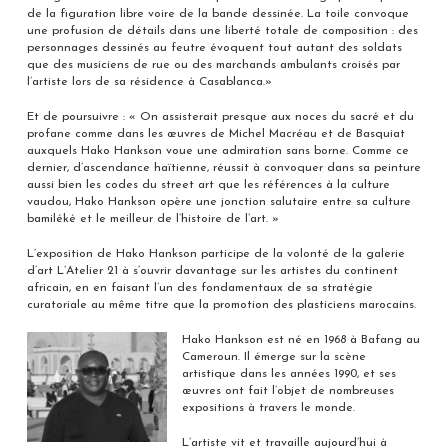
de la figuration libre voire de la bande dessinée. La toile convoque
une profusion de détails dans une liberté totale de composition : des
personnages dessinés au feutre évoquent tout autant des soldats
que des musiciens de rue ou des marchands ambulants croisés par
l’artiste lors de sa résidence à Casablanca.»
Et de poursuivre : « On assisterait presque aux noces du sacré et du
profane comme dans les œuvres de Michel Macréau et de Basquiat
auxquels Hako Hankson voue une admiration sans borne. Comme ce
dernier, d’ascendance haïtienne, réussit à convoquer dans sa peinture
aussi bien les codes du street art que les références à la culture
vaudou, Hako Hankson opère une jonction salutaire entre sa culture
bamiléké et le meilleur de l’histoire de l’art. »
L’exposition de Hako Hankson participe de la volonté de la galerie
d’art L’Atelier 21 à s’ouvrir davantage sur les artistes du continent
africain, en en faisant l’un des fondamentaux de sa stratégie
curatoriale au même titre que la promotion des plasticiens marocains.
Hako Hankson est né en 1968 à Bafang au
Cameroun. Il émerge sur la scène
artistique dans les années 1990, et ses
œuvres ont fait l’objet de nombreuses
expositions à travers le monde.
L’artiste vit et travaille aujourd’hui à