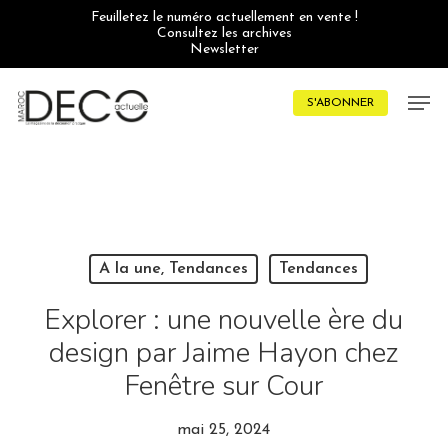
Skip
Feuilletez le numéro actuellement en vente !
to
Consultez les archives
main
Newsletter
content
Men
S'ABONNER
A la une, Tendances
Tendances
Explorer : une nouvelle ère du
design par Jaime Hayon chez
Fenêtre sur Cour
mai 25, 2024