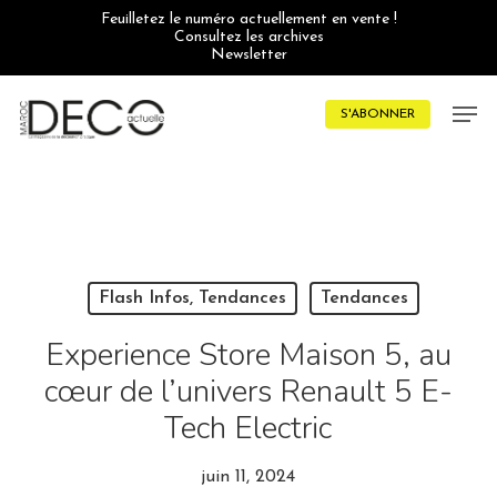
Skip
Feuilletez le numéro actuellement en vente !
to
Consultez les archives
main
Newsletter
content
Men
S'ABONNER
Flash Infos, Tendances
Tendances
Experience Store Maison 5, au
cœur de l’univers Renault 5 E-
Tech Electric
juin 11, 2024