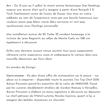
Art –
Du 15 juin au 7 juillet, le street artiste britannique Dan Rawlings
expose une œuvre d’art qu’il a imaginé à partir d’une Renault 5 E-
Tech fraichement sortie de l’usine de Douai. Une mise en scène
sublimée au sein de l’experience room par une boucle lumineuse aux
couleurs jaune pop, blanc nacré, bleu nocturne et vert pop
synchronisée avec l’horloge universelle.
Une installation autour de R5 Turbo 3E rendant hommage à la
victoire de Jean Ragnotti au rallye de Monte-Carlo en 1981 est
également à découvrir.
Enfin, une dernière session tenue secrète tout aussi surprenante
clôturera cette experience room et embarquera le visiteur dans une
nouvelle dimension qui fera vibrer
les mordus de Design.
Gastronomie
– En plus d’une offre de restauration sur le pouce – sur
place ou à emporter – disponible toute la journée, l’ex-Top Chef 2016
Xavier Pincemin prend les manettes de la carte de MAISON5. Passé
par les cuisines doublement étoilées de Gordon Ramsay à Versailles,
Xavier Pincemin a élaboré un menu signature à découvrir au déjeuner.
Le chef pâtissier de l’Hôtel Lutetia, Nicolas Guercio, quant à lui, a
imaginé des bolides miniatures en chocolat.