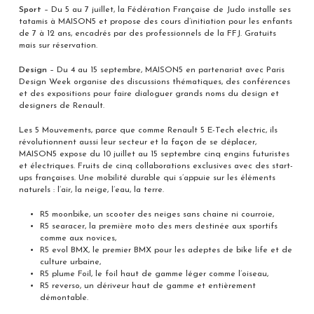
Sport
– Du 5 au 7 juillet, la Fédération Française de Judo installe ses
tatamis à MAISON5 et propose des cours d’initiation pour les enfants
de 7 à 12 ans, encadrés par des professionnels de la FFJ. Gratuits
mais sur réservation.
Design
– Du 4 au 15 septembre, MAISON5 en partenariat avec Paris
Design Week organise des discussions thématiques, des conférences
et des expositions pour faire dialoguer grands noms du design et
designers de Renault.
Les 5 Mouvements, parce que comme Renault 5 E-Tech electric, ils
révolutionnent aussi leur secteur et la façon de se déplacer,
MAISON5 expose du 10 juillet au 15 septembre cinq engins futuristes
et électriques. Fruits de cinq collaborations exclusives avec des start-
ups françaises. Une mobilité durable qui s’appuie sur les éléments
naturels : l’air, la neige, l’eau, la terre.
R5 moonbike, un scooter des neiges sans chaine ni courroie,
R5 searacer, la première moto des mers destinée aux sportifs
comme aux novices,
R5 evol BMX, le premier BMX pour les adeptes de bike life et de
culture urbaine,
R5 plume Foil, le foil haut de gamme léger comme l’oiseau,
R5 reverso, un dériveur haut de gamme et entièrement
démontable.