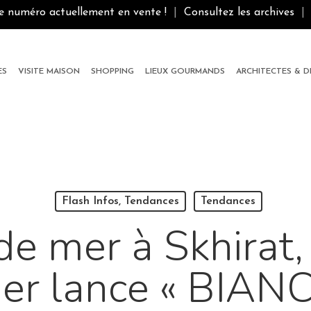
le numéro actuellement en vente !
|
Consultez les archives
|
ES
VISITE MAISON
SHOPPING
LIEUX GOURMANDS
ARCHITECTES & 
Flash Infos, Tendances
Tendances
de mer à Skhirat,
er lance « BIANC