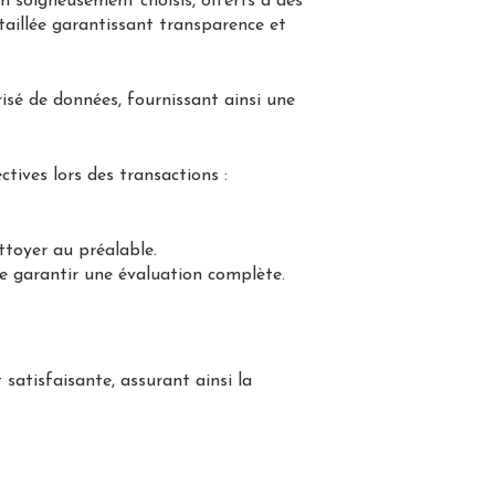
n soigneusement choisis, offerts à des
étaillée garantissant transparence et
isé de données, fournissant ainsi une
tives lors des transactions :
ttoyer au préalable.
 de garantir une évaluation complète.
atisfaisante, assurant ainsi la