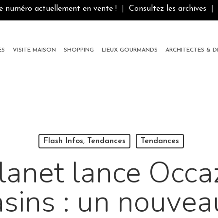
le numéro actuellement en vente !
|
Consultez les archives
|
ES
VISITE MAISON
SHOPPING
LIEUX GOURMANDS
ARCHITECTES & 
Flash Infos, Tendances
Tendances
lanet lance Occ
sins : un nouvea