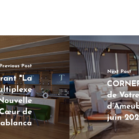
Previous Post
Next Post
rant "La
CORNER 
ultiplexe
de Votr
 Nouvelle
d’Ameub
 Cœur de
juin 20
sablanca