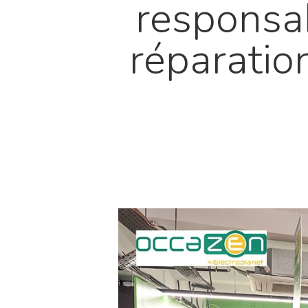
responsab
réparatio