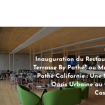
Inauguration du Restau
Terrasse By Pathé" au M
Pathé Californie : Une
Oasis Urbaine au
Ca