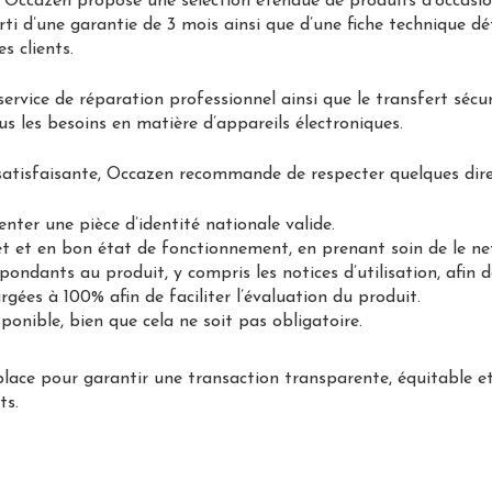
e, Occazen propose une sélection étendue de produits d’occasio
rti d’une garantie de 3 mois ainsi que d’une fiche technique d
s clients.
rvice de réparation professionnel ainsi que le transfert sécur
s les besoins en matière d’appareils électroniques.
 satisfaisante, Occazen recommande de respecter quelques direc
enter une pièce d’identité nationale valide.
let et en bon état de fonctionnement, en prenant soin de le ne
spondants au produit, y compris les notices d’utilisation, afin
rgées à 100% afin de faciliter l’évaluation du produit.
sponible, bien que cela ne soit pas obligatoire.
ce pour garantir une transaction transparente, équitable et s
ts.