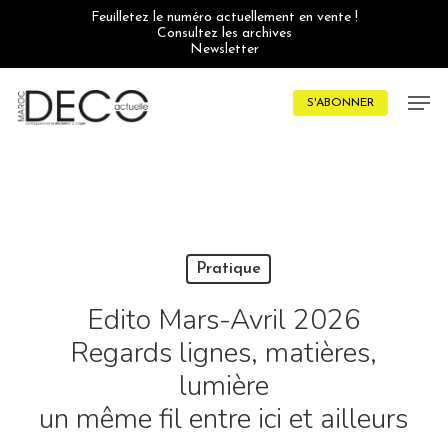
Skip
Feuilletez le numéro actuellement en vente !
to
Consultez les archives
main
Newsletter
content
Men
S'ABONNER
Pratique
Edito Mars-Avril 2026
Regards lignes, matières,
lumière
un même fil entre ici et ailleurs