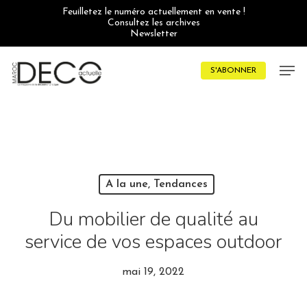
Skip
Feuilletez le numéro actuellement en vente !
to
Consultez les archives
main
Newsletter
content
Men
S'ABONNER
A la une, Tendances
Du mobilier de qualité au
service de vos espaces outdoor
mai 19, 2022